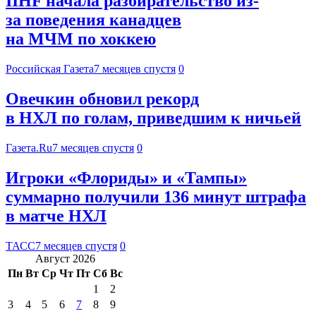
IIHF начала разбирательство из-
за поведения канадцев
на МЧМ по хоккею
Российская Газета
7 месяцев спустя
0
Овечкин обновил рекорд
в НХЛ по голам, приведшим к ничьей
Газета.Ru
7 месяцев спустя
0
Игроки «Флориды» и «Тампы»
суммарно получили 136 минут штрафа
в матче НХЛ
ТАСС
7 месяцев спустя
0
Август 2026
Пн
Вт
Ср
Чт
Пт
Сб
Вс
1
2
3
4
5
6
7
8
9