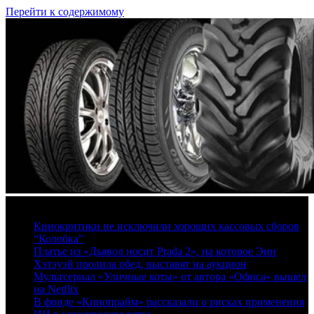
Перейти к содержимому
8 августа, 2026
Кинокритики не исключили хороших кассовых сборов
“Колобка”
Платье из «Дьявол носит Prada 2», на которое Энн
Хэтэуэй пролила обед, выставят на аукцион
Мультсериал «Уличные коты» от автора «Офиса» вышел
на Netflix
В фонде «Кинопрайм» рассказали о рисках применения