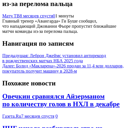
из‑за перелома пальца
Матч ТВ
8 месяцев спустя
0
1 минуты
Главный тренер «Авангарда» Ги Буше сообщил,
что нападающий Джованни Фьоре пропустит ближайшие
матчи команды из‑за перелома пальца.
Навигация по записям
Предыдущая:
Леброн Джеймс установил антирекорд
в рождественских матчах НБА 2025 года
Далее:
Болид «Макларена»-2026 продан за 11,4 млн долларов,
покупатель получит машину в 2028-м
Похожие новости
Овечкин сравнялся Айзерманом
по количеству голов в НХЛ в декабре
Газета.Ru
7 месяцев спустя
0