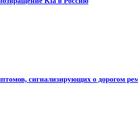
 возвращение Kia в Россию
мптомов, сигнализирующих о дорогом ре