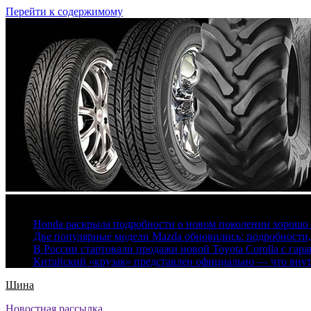
Перейти к содержимому
7 августа, 2026
Honda раскрыла подробности о новом поколении хорошо
Две популярные модели Mazda обновились: подробности
В России стартовали продажи новой Toyota Corolla с гар
Китайский «крузак» представлен официально — что вну
Шина
Новостная рассылка