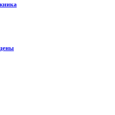
ожника
 цены