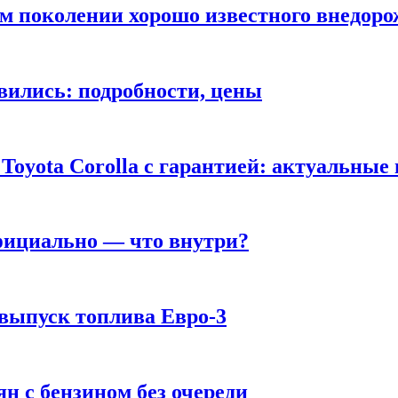
ом поколении хорошо известного внедор
вились: подробности, цены
Toyota Corolla с гарантией: актуальные
фициально — что внутри?
 выпуск топлива Евро-3
н с бензином без очереди