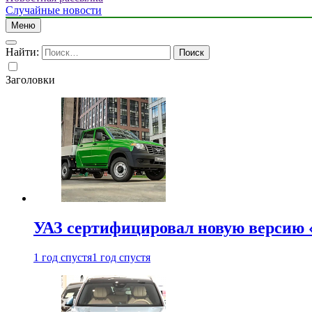
Случайные новости
Меню
Найти:
Заголовки
УАЗ сертифицировал новую версию
1 год спустя
1 год спустя