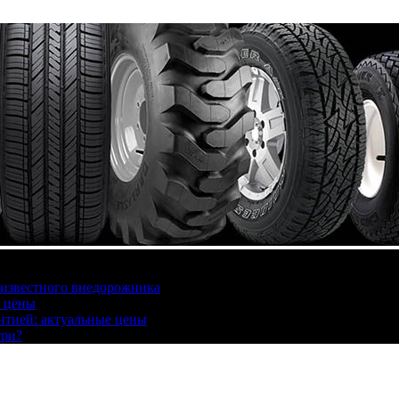
 известного внедорожника
, цены
антией: актуальные цены
три?