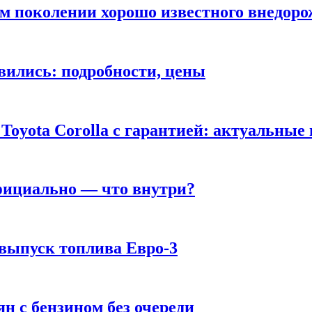
ом поколении хорошо известного внедор
вились: подробности, цены
Toyota Corolla с гарантией: актуальные
фициально — что внутри?
 выпуск топлива Евро-3
н с бензином без очереди