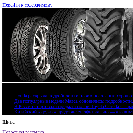
Перейти к содержимому
7 августа, 2026
Honda раскрыла подробности о новом поколении хорошо
Две популярные модели Mazda обновились: подробности
В России стартовали продажи новой Toyota Corolla с гар
Китайский «крузак» представлен официально — что вну
Шина
Новостная рассылка