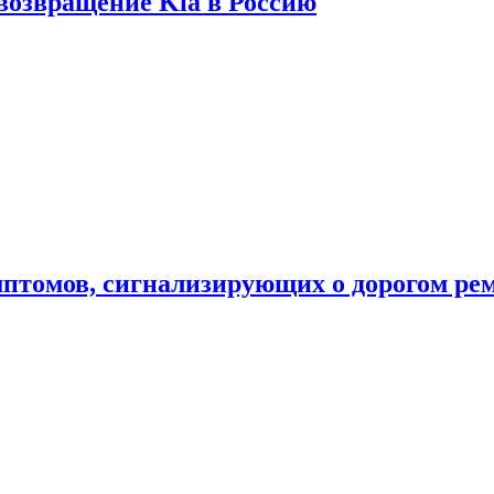
 возвращение Kia в Россию
мптомов, сигнализирующих о дорогом ре