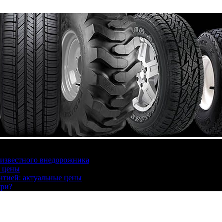
 известного внедорожника
, цены
антией: актуальные цены
три?