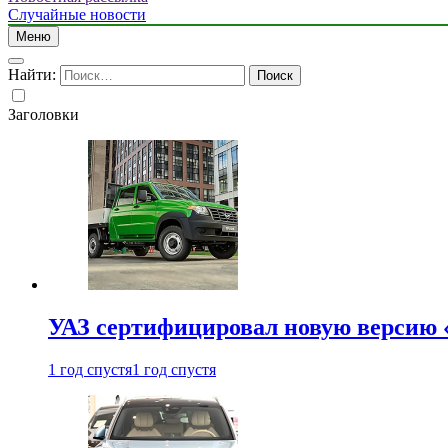
Случайные новости
Меню
Найти:
Заголовки
УАЗ сертифицировал новую версию
1 год спустя
1 год спустя