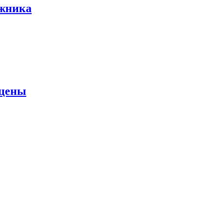
ожника
 цены