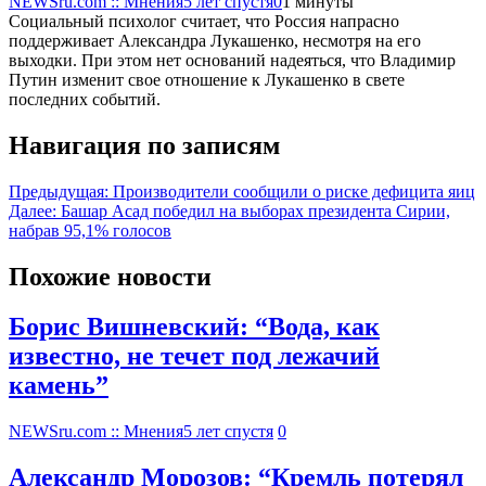
NEWSru.com :: Мнения
5 лет спустя
0
1 минуты
Социальный психолог считает, что Россия напрасно
поддерживает Александра Лукашенко, несмотря на его
выходки. При этом нет оснований надеяться, что Владимир
Путин изменит свое отношение к Лукашенко в свете
последних событий.
Навигация по записям
Предыдущая:
Производители сообщили о риске дефицита яиц
Далее:
Башар Асад победил на выборах президента Сирии,
набрав 95,1% голосов
Похожие новости
Борис Вишневский: “Вода, как
известно, не течет под лежачий
камень”
NEWSru.com :: Мнения
5 лет спустя
0
Александр Морозов: “Кремль потерял