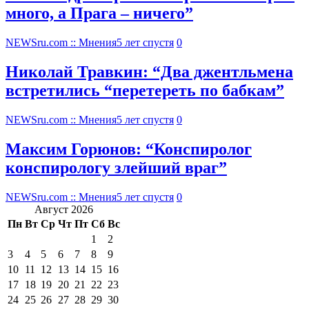
много, а Прага – ничего”
NEWSru.com :: Мнения
5 лет спустя
0
Николай Травкин: “Два джентльмена
встретились “перетереть по бабкам”
NEWSru.com :: Мнения
5 лет спустя
0
Максим Горюнов: “Конспиролог
конспирологу злейший враг”
NEWSru.com :: Мнения
5 лет спустя
0
Август 2026
Пн
Вт
Ср
Чт
Пт
Сб
Вс
1
2
3
4
5
6
7
8
9
10
11
12
13
14
15
16
17
18
19
20
21
22
23
24
25
26
27
28
29
30