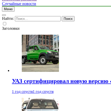
Случайные новости
Меню
Найти:
Заголовки
УАЗ сертифицировал новую версию
1 год спустя
1 год спустя