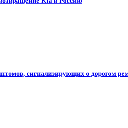
 возвращение Kia в Россию
мптомов, сигнализирующих о дорогом ре