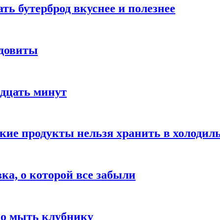
ать бутерброд вкуснее и полезнее
ядовиты
адцать минут
акие продукты нельзя хранить в холодил
вка, о которой все забыли
но мыть клубнику