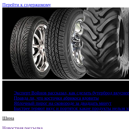
Перейти к содержимому
9 августа, 2026
Эксперт Войнов рассказал, как сделать бутерброд вкуснее
Правда ли, что косточки абрикоса ядовиты
Яблочный пирог на сковороде за двадцать минут
Быстрее теряют вкус и портятся: какие продукты нельзя 
Шина
Новостная рассылка