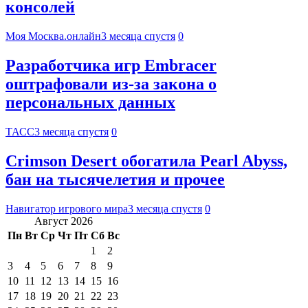
консолей
Моя Москва.онлайн
3 месяца спустя
0
Разработчика игр Embracer
оштрафовали из-за закона о
персональных данных
ТАСС
3 месяца спустя
0
Crimson Desert обогатила Pearl Abyss,
бан на тысячелетия и прочее
Навигатор игрового мира
3 месяца спустя
0
Август 2026
Пн
Вт
Ср
Чт
Пт
Сб
Вс
1
2
3
4
5
6
7
8
9
10
11
12
13
14
15
16
17
18
19
20
21
22
23