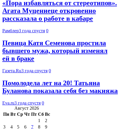
«Пора избавляться от стереотипов».
Агата Муцениеце откровенно
рассказала о работе в кабаре
Рамблер
3 года спустя
0
Певица Катя Семенова простила
бывшего мужа, который изменял
ей в браке
Газета.Ru
3 года спустя
0
Помолодела лет на 20! Татьяна
Буланова показала себя без макияжа
Eva.ru
3 года спустя
0
Август 2026
Пн
Вт
Ср
Чт
Пт
Сб
Вс
1
2
3
4
5
6
7
8
9