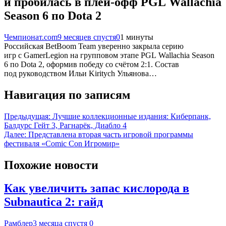
и пробилась в плей-офф PGL Wallachia
Season 6 по Dota 2
Чемпионат.com
9 месяцев спустя
0
1 минуты
Российская BetBoom Team уверенно закрыла серию
игр с GamerLegion на групповом этапе PGL Wallachia Season
6 по Dota 2, оформив победу со счётом 2:1. Состав
под руководством Ильи Kiritych Ульянова…
Навигация по записям
Предыдущая:
Лучшие коллекционные издания: Киберпанк,
Балдурс Гейт 3, Рагнарёк, Диабло 4
Далее:
Представлена вторая часть игровой программы
фестиваля «Comic Con Игромир»
Похожие новости
Как увеличить запас кислорода в
Subnautica 2: гайд
Рамблер
3 месяца спустя
0