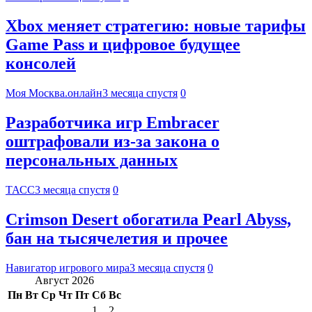
Xbox меняет стратегию: новые тарифы
Game Pass и цифровое будущее
консолей
Моя Москва.онлайн
3 месяца спустя
0
Разработчика игр Embracer
оштрафовали из-за закона о
персональных данных
ТАСС
3 месяца спустя
0
Crimson Desert обогатила Pearl Abyss,
бан на тысячелетия и прочее
Навигатор игрового мира
3 месяца спустя
0
Август 2026
Пн
Вт
Ср
Чт
Пт
Сб
Вс
1
2