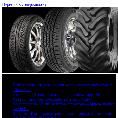
Перейти к содержимому
8 августа, 2026
Кинокритики не исключили хороших кассовых сборов
“Колобка”
Платье из «Дьявол носит Prada 2», на которое Энн
Хэтэуэй пролила обед, выставят на аукцион
Мультсериал «Уличные коты» от автора «Офиса» вышел
на Netflix
В фонде «Кинопрайм» рассказали о рисках применения