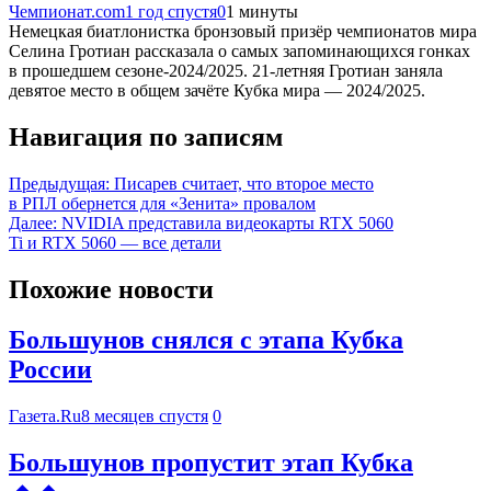
Чемпионат.com
1 год спустя
0
1 минуты
Немецкая биатлонистка бронзовый призёр чемпионатов мира
Селина Гротиан рассказала о самых запоминающихся гонках
в прошедшем сезоне-2024/2025. 21-летняя Гротиан заняла
девятое место в общем зачёте Кубка мира — 2024/2025.
Навигация по записям
Предыдущая:
Писарев считает, что второе место
в РПЛ обернется для «Зенита» провалом
Далее:
NVIDIA представила видеокарты RTX 5060
Ti и RTX 5060 — все детали
Похожие новости
Большунов снялся с этапа Кубка
России
Газета.Ru
8 месяцев спустя
0
Большунов пропустит этап Кубка