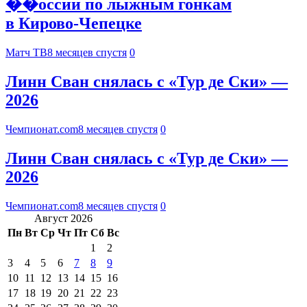
��оссии по лыжным гонкам
в Кирово‑Чепецке
Матч ТВ
8 месяцев спустя
0
Линн Сван снялась с «Тур де Ски» —
2026
Чемпионат.com
8 месяцев спустя
0
Линн Сван снялась с «Тур де Ски» —
2026
Чемпионат.com
8 месяцев спустя
0
Август 2026
Пн
Вт
Ср
Чт
Пт
Сб
Вс
1
2
3
4
5
6
7
8
9
10
11
12
13
14
15
16
17
18
19
20
21
22
23