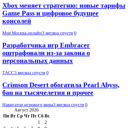
Xbox меняет стратегию: новые тарифы
Game Pass и цифровое будущее
консолей
Моя Москва.онлайн
3 месяца спустя
0
Разработчика игр Embracer
оштрафовали из-за закона о
персональных данных
ТАСС
3 месяца спустя
0
Crimson Desert обогатила Pearl Abyss,
бан на тысячелетия и прочее
Навигатор игрового мира
3 месяца спустя
0
Август 2026
Пн
Вт
Ср
Чт
Пт
Сб
Вс
1
2