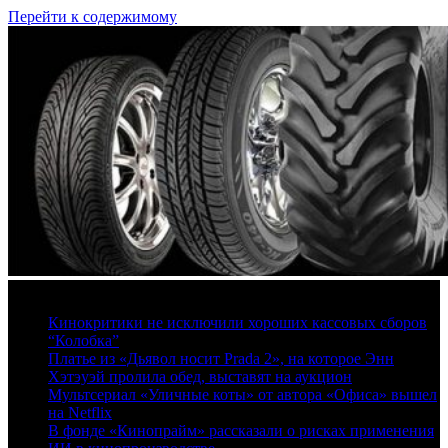
Перейти к содержимому
8 августа, 2026
Кинокритики не исключили хороших кассовых сборов
“Колобка”
Платье из «Дьявол носит Prada 2», на которое Энн
Хэтэуэй пролила обед, выставят на аукцион
Мультсериал «Уличные коты» от автора «Офиса» вышел
на Netflix
В фонде «Кинопрайм» рассказали о рисках применения