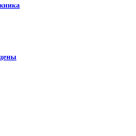
ожника
 цены