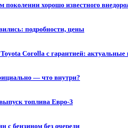
ом поколении хорошо известного внедор
вились: подробности, цены
Toyota Corolla с гарантией: актуальные
фициально — что внутри?
 выпуск топлива Евро-3
н с бензином без очереди