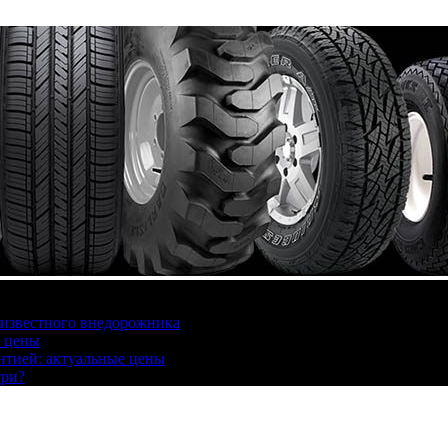
 известного внедорожника
, цены
антией: актуальные цены
три?