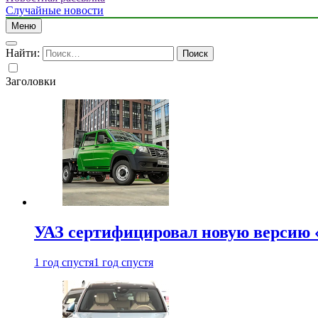
Случайные новости
Меню
Найти:
Заголовки
УАЗ сертифицировал новую версию
1 год спустя
1 год спустя