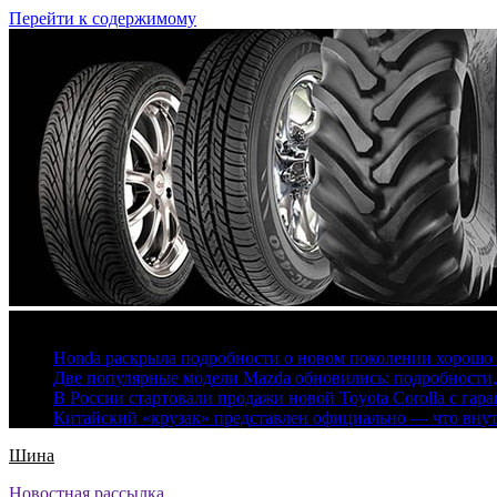
Перейти к содержимому
7 августа, 2026
Honda раскрыла подробности о новом поколении хорошо
Две популярные модели Mazda обновились: подробности
В России стартовали продажи новой Toyota Corolla с гар
Китайский «крузак» представлен официально — что вну
Шина
Новостная рассылка