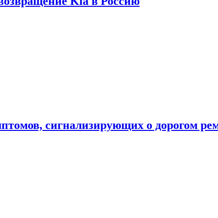
 возвращение Kia в Россию
мптомов, сигнализирующих о дорогом ре