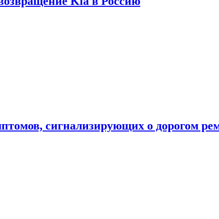
 возвращение Kia в Россию
мптомов, сигнализирующих о дорогом ре