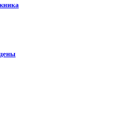
ожника
 цены