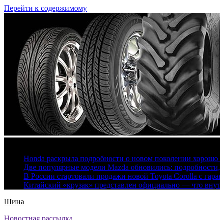
Перейти к содержимому
7 августа, 2026
Honda раскрыла подробности о новом поколении хорошо
Две популярные модели Mazda обновились: подробности
В России стартовали продажи новой Toyota Corolla с гар
Китайский «крузак» представлен официально — что вну
Шина
Новостная рассылка