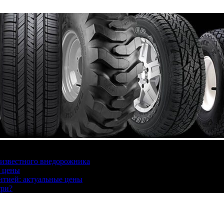
 известного внедорожника
, цены
антией: актуальные цены
три?