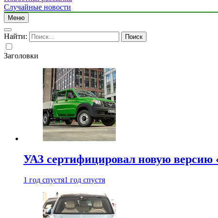
Случайные новости
Меню
Найти:
Заголовки
УАЗ сертифицировал новую версию
1 год спустя
1 год спустя