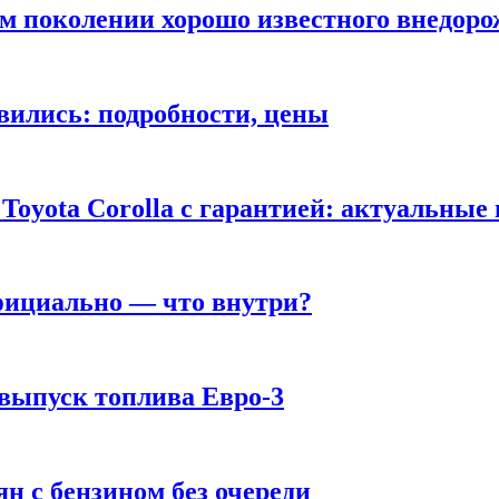
ом поколении хорошо известного внедор
вились: подробности, цены
Toyota Corolla с гарантией: актуальные
фициально — что внутри?
 выпуск топлива Евро-3
н с бензином без очереди