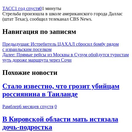
ТАСС
1 год спустя
0
1 минуты
Стрельба произошла в школе американского города Даллас
(штат Техас), сообщил телеканал CBS News.
Навигация по записям
Предыдущая:
Истребитель ЦАХАЛ сбросил бомбу рядом
с израильским поселком
Далее:
Прямые рейсы из Москвы в Сухум обойдутся туристам
чуть дороже маршрута через Сочи
Похожие новости
Стало известно, что грозит убийцам
россиянина в Таиланде
Рамблер
6 месяцев спустя
0
В Кировской области мать истязала
дочь-подростка