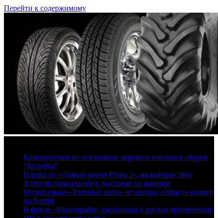
Перейти к содержимому
8 августа, 2026
Кинокритики не исключили хороших кассовых сборов
“Колобка”
Платье из «Дьявол носит Prada 2», на которое Энн
Хэтэуэй пролила обед, выставят на аукцион
Мультсериал «Уличные коты» от автора «Офиса» вышел
на Netflix
В фонде «Кинопрайм» рассказали о рисках применения