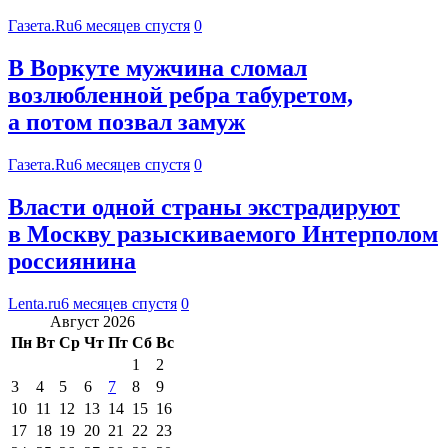
Газета.Ru
6 месяцев спустя
0
В Воркуте мужчина сломал
возлюбленной ребра табуретом,
а потом позвал замуж
Газета.Ru
6 месяцев спустя
0
Власти одной страны экстрадируют
в Москву разыскиваемого Интерполом
россиянина
Lenta.ru
6 месяцев спустя
0
Август 2026
Пн
Вт
Ср
Чт
Пт
Сб
Вс
1
2
3
4
5
6
7
8
9
10
11
12
13
14
15
16
17
18
19
20
21
22
23