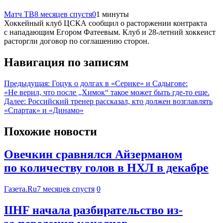
Матч ТВ
8 месяцев спустя
0
1 минуты
Хоккейный клуб ЦСКА сообщил о расторжении контракта
с нападающим Егором Фатеевым. Клуб и 28‑летний хоккеист
расторгли договор по соглашению сторон.
Навигация по записям
Предыдущая:
Гоцук о долгах в «Серике» и Садыгове:
«Не верил, что после „Химок“ такое может быть где-то еще.
Далее:
Российский тренер рассказал, кто должен возглавлять
«Спартак» и «Динамо»
Похожие новости
Овечкин сравнялся Айзерманом
по количеству голов в НХЛ в декабре
Газета.Ru
7 месяцев спустя
0
IIHF начала разбирательство из-