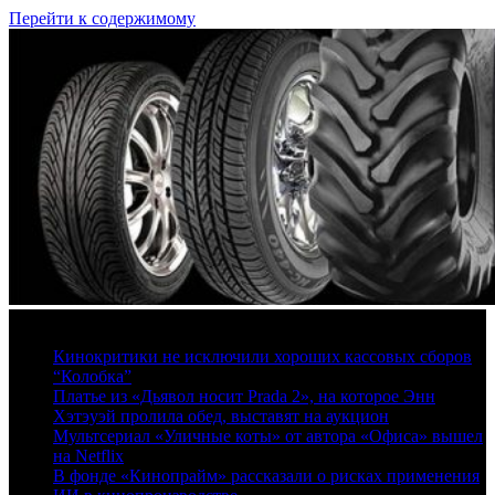
Перейти к содержимому
9 августа, 2026
Кинокритики не исключили хороших кассовых сборов
“Колобка”
Платье из «Дьявол носит Prada 2», на которое Энн
Хэтэуэй пролила обед, выставят на аукцион
Мультсериал «Уличные коты» от автора «Офиса» вышел
на Netflix
В фонде «Кинопрайм» рассказали о рисках применения