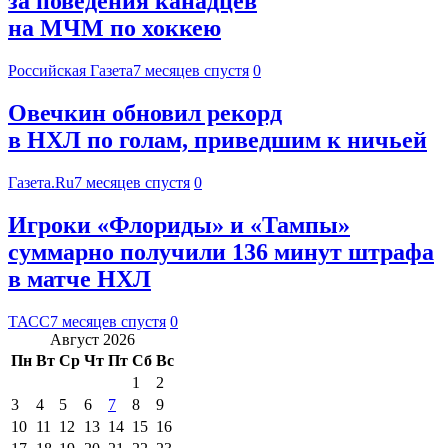
за поведения канадцев
на МЧМ по хоккею
Российская Газета
7 месяцев спустя
0
Овечкин обновил рекорд
в НХЛ по голам, приведшим к ничьей
Газета.Ru
7 месяцев спустя
0
Игроки «Флориды» и «Тампы»
суммарно получили 136 минут штрафа
в матче НХЛ
ТАСС
7 месяцев спустя
0
Август 2026
Пн
Вт
Ср
Чт
Пт
Сб
Вс
1
2
3
4
5
6
7
8
9
10
11
12
13
14
15
16