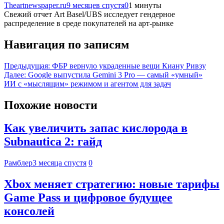
Theartnewspaper.ru
9 месяцев спустя
0
1 минуты
Свежий отчет Art Basel/UBS исследует гендерное
распределение в среде покупателей на арт-рынке
Навигация по записям
Предыдущая:
ФБР вернуло украденные вещи Киану Ривзу
Далее:
Google выпустила Gemini 3 Pro — самый «умный»
ИИ с «мыслящим» режимом и агентом для задач
Похожие новости
Как увеличить запас кислорода в
Subnautica 2: гайд
Рамблер
3 месяца спустя
0
Xbox меняет стратегию: новые тарифы
Game Pass и цифровое будущее
консолей