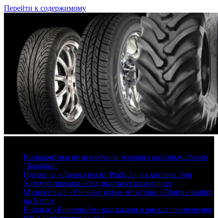
Перейти к содержимому
9 августа, 2026
Кинокритики не исключили хороших кассовых сборов
“Колобка”
Платье из «Дьявол носит Prada 2», на которое Энн
Хэтэуэй пролила обед, выставят на аукцион
Мультсериал «Уличные коты» от автора «Офиса» вышел
на Netflix
В фонде «Кинопрайм» рассказали о рисках применения