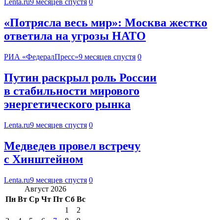
Lenta.ru
9 месяцев спустя
0
«Потрясла весь мир»: Москва жестко
ответила на угрозы НАТО
РИА «ФедералПресс»
9 месяцев спустя
0
Путин раскрыл роль России
в стабильности мирового
энергетического рынка
Lenta.ru
9 месяцев спустя
0
Медведев провел встречу
с Хинштейном
Lenta.ru
9 месяцев спустя
0
Август 2026
Пн
Вт
Ср
Чт
Пт
Сб
Вс
1
2