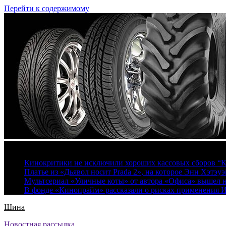
Перейти к содержимому
8 августа, 2026
Кинокритики не исключили хороших кассовых сборов “К
Платье из «Дьявол носит Prada 2», на которое Энн Хэтэуэ
Мультсериал «Уличные коты» от автора «Офиса» вышел на
В фонде «Кинопрайм» рассказали о рисках применения 
Шина
Новостная рассылка