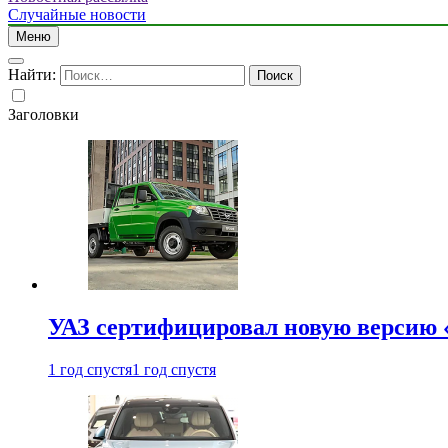
Случайные новости
Меню
Найти:
Заголовки
УАЗ сертифицировал новую версию
1 год спустя
1 год спустя