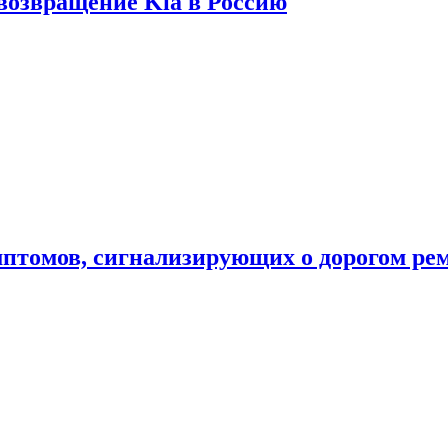
 возвращение Kia в Россию
мптомов, сигнализирующих о дорогом ре