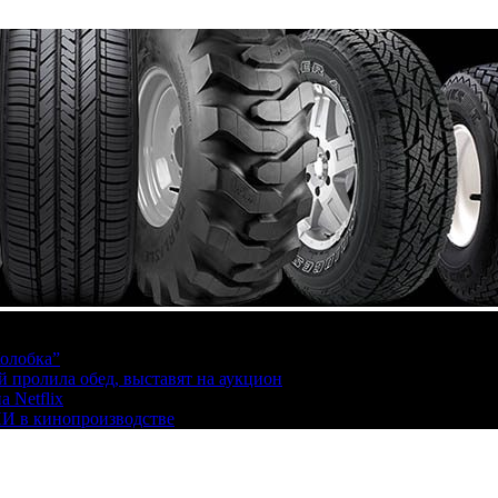
олобка”
й пролила обед, выставят на аукцион
 Netflix
ИИ в кинопроизводстве