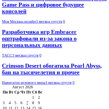
Game Pass и цифровое будущее
консолей
Моя Москва.онлайн
3 месяца спустя
0
Разработчика игр Embracer
оштрафовали из-за закона о
персональных данных
ТАСС
3 месяца спустя
0
Crimson Desert обогатила Pearl Abyss,
бан на тысячелетия и прочее
Навигатор игрового мира
3 месяца спустя
0
Август 2026
Пн
Вт
Ср
Чт
Пт
Сб
Вс
1
2
3
4
5
6
7
8
9
10
11
12
13
14
15
16