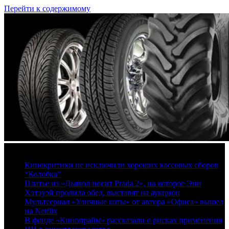
Перейти к содержимому
8 августа, 2026
Кинокритики не исключили хороших кассовых сборов
“Колобка”
Платье из «Дьявол носит Prada 2», на которое Энн
Хэтэуэй пролила обед, выставят на аукцион
Мультсериал «Уличные коты» от автора «Офиса» вышел
на Netflix
В фонде «Кинопрайм» рассказали о рисках применения