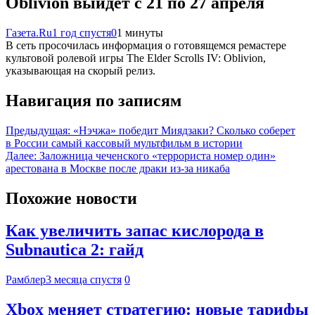
Oblivion выйдет с 21 по 27 апреля
Газета.Ru
1 год спустя
0
1 минуты
В сеть просочилась информация о готовящемся ремастере
культовой ролевой игры The Elder Scrolls IV: Oblivion,
указывающая на скорый релиз.
Навигация по записям
Предыдущая:
«Нэчжа» победит Миядзаки? Сколько соберет
в России самый кассовый мультфильм в истории
Далее:
Заложница чеченского «террориста номер один»
арестована в Москве после драки из-за никаба
Похожие новости
Как увеличить запас кислорода в
Subnautica 2: гайд
Рамблер
3 месяца спустя
0
Xbox меняет стратегию: новые тарифы