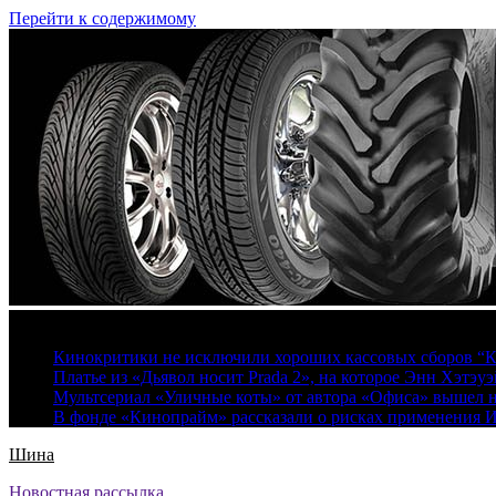
Перейти к содержимому
8 августа, 2026
Кинокритики не исключили хороших кассовых сборов “К
Платье из «Дьявол носит Prada 2», на которое Энн Хэтэуэ
Мультсериал «Уличные коты» от автора «Офиса» вышел на
В фонде «Кинопрайм» рассказали о рисках применения 
Шина
Новостная рассылка