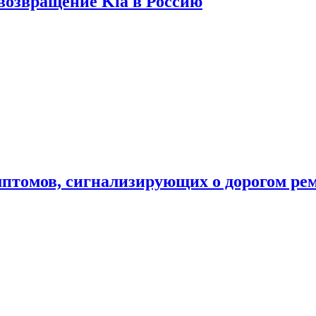
 возвращение Kia в Россию
мптомов, сигнализирующих о дорогом ре