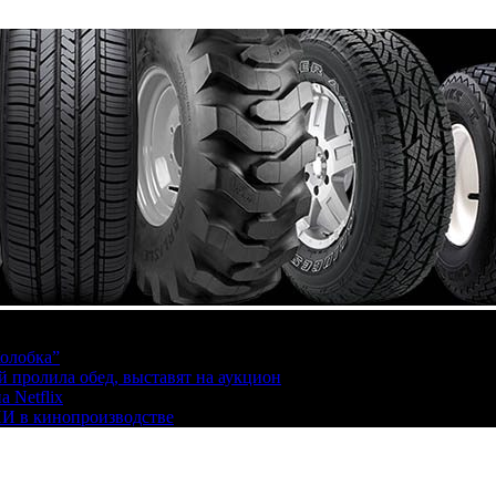
олобка”
й пролила обед, выставят на аукцион
 Netflix
ИИ в кинопроизводстве