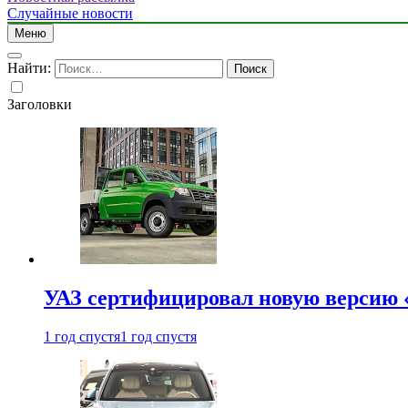
Случайные новости
Меню
Найти:
Заголовки
УАЗ сертифицировал новую версию
1 год спустя
1 год спустя