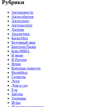
Рубрики
Автоновости
Автособытия
Автоспорт
Автоэксперт
Актеры
Аналитика
Баскетбол
Безумный мир
Биатлон/Лыжи
Бокс/MMA
В мире
В России
Вещи
Военные новости
Волейбол
Гаджеты
Дети
Дом и сад
Еда
Звёзды
Здоровье
Игры
Импортозамещение