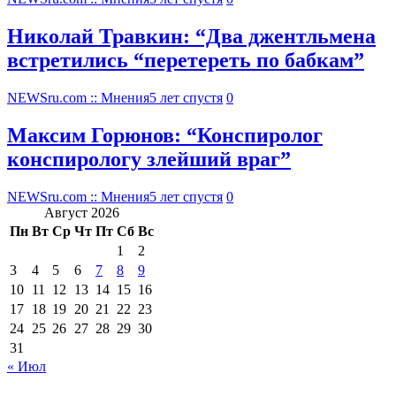
Николай Травкин: “Два джентльмена
встретились “перетереть по бабкам”
NEWSru.com :: Мнения
5 лет спустя
0
Максим Горюнов: “Конспиролог
конспирологу злейший враг”
NEWSru.com :: Мнения
5 лет спустя
0
Август 2026
Пн
Вт
Ср
Чт
Пт
Сб
Вс
1
2
3
4
5
6
7
8
9
10
11
12
13
14
15
16
17
18
19
20
21
22
23
24
25
26
27
28
29
30
31
« Июл