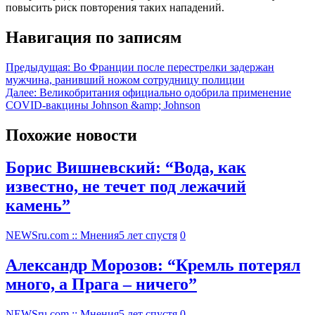
повысить риск повторения таких нападений.
Навигация по записям
Предыдущая:
Во Франции после перестрелки задержан
мужчина, ранивший ножом сотрудницу полиции
Далее:
Великобритания официально одобрила применение
COVID-вакцины Johnson &amp; Johnson
Похожие новости
Борис Вишневский: “Вода, как
известно, не течет под лежачий
камень”
NEWSru.com :: Мнения
5 лет спустя
0
Александр Морозов: “Кремль потерял
много, а Прага – ничего”
NEWSru.com :: Мнения
5 лет спустя
0