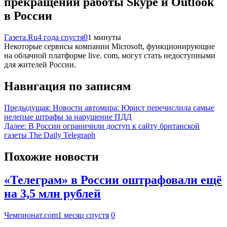
прекращении работы Skype и Outlook
в России
Газета.Ru
4 года спустя
0
1 минуты
Некоторые сервисы компании Microsoft, функционирующие
на облачной платформе live. com, могут стать недоступными
для жителей России.
Навигация по записям
Предыдущая:
Новости автомира: Юрист перечислила самые
нелепые штрафы за нарушение ПДД
Далее:
В России ограничили доступ к сайту британской
газеты The Daily Telegraph
Похожие новости
«Телеграм» в России оштрафовали ещё
на 3,5 млн рублей
Чемпионат.com
1 месяц спустя
0