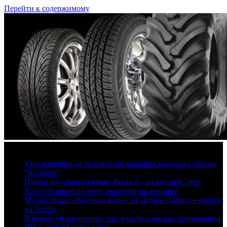
Перейти к содержимому
7 августа, 2026
Кинокритики не исключили хороших кассовых сборов
“Колобка”
Платье из «Дьявол носит Prada 2», на которое Энн
Хэтэуэй пролила обед, выставят на аукцион
Мультсериал «Уличные коты» от автора «Офиса» вышел
на Netflix
В фонде «Кинопрайм» рассказали о рисках применения