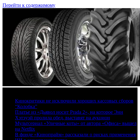
Перейти к содержимому
8 августа, 2026
Кинокритики не исключили хороших кассовых сборов
“Колобка”
Платье из «Дьявол носит Prada 2», на которое Энн
Хэтэуэй пролила обед, выставят на аукцион
Мультсериал «Уличные коты» от автора «Офиса» вышел
на Netflix
В фонде «Кинопрайм» рассказали о рисках применения