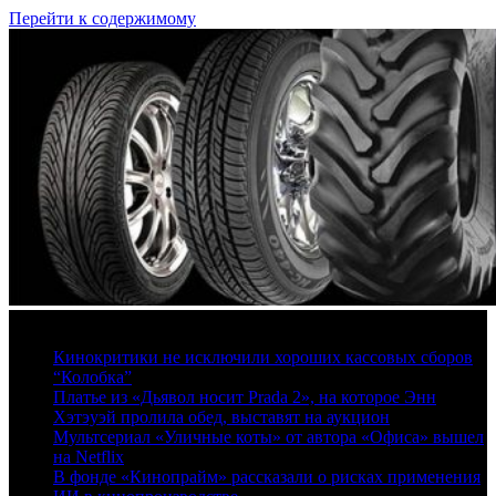
Перейти к содержимому
8 августа, 2026
Кинокритики не исключили хороших кассовых сборов
“Колобка”
Платье из «Дьявол носит Prada 2», на которое Энн
Хэтэуэй пролила обед, выставят на аукцион
Мультсериал «Уличные коты» от автора «Офиса» вышел
на Netflix
В фонде «Кинопрайм» рассказали о рисках применения