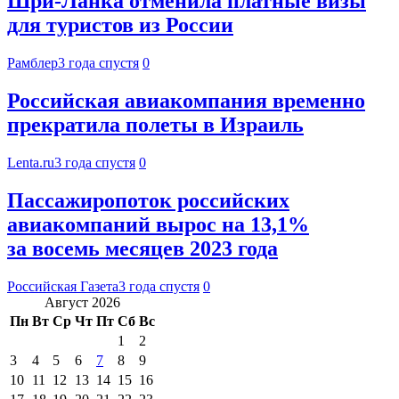
Шри-Ланка отменила платные визы
для туристов из России
Рамблер
3 года спустя
0
Российская авиакомпания временно
прекратила полеты в Израиль
Lenta.ru
3 года спустя
0
Пассажиропоток российских
авиакомпаний вырос на 13,1%
за восемь месяцев 2023 года
Российская Газета
3 года спустя
0
Август 2026
Пн
Вт
Ср
Чт
Пт
Сб
Вс
1
2
3
4
5
6
7
8
9
10
11
12
13
14
15
16