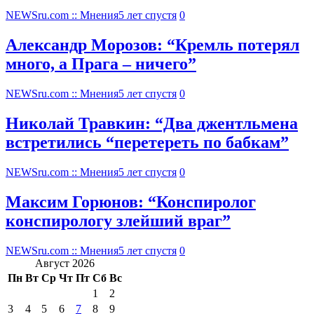
NEWSru.com :: Мнения
5 лет спустя
0
Александр Морозов: “Кремль потерял
много, а Прага – ничего”
NEWSru.com :: Мнения
5 лет спустя
0
Николай Травкин: “Два джентльмена
встретились “перетереть по бабкам”
NEWSru.com :: Мнения
5 лет спустя
0
Максим Горюнов: “Конспиролог
конспирологу злейший враг”
NEWSru.com :: Мнения
5 лет спустя
0
Август 2026
Пн
Вт
Ср
Чт
Пт
Сб
Вс
1
2
3
4
5
6
7
8
9