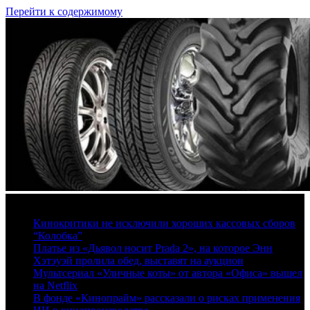
Перейти к содержимому
8 августа, 2026
Кинокритики не исключили хороших кассовых сборов
“Колобка”
Платье из «Дьявол носит Prada 2», на которое Энн
Хэтэуэй пролила обед, выставят на аукцион
Мультсериал «Уличные коты» от автора «Офиса» вышел
на Netflix
В фонде «Кинопрайм» рассказали о рисках применения