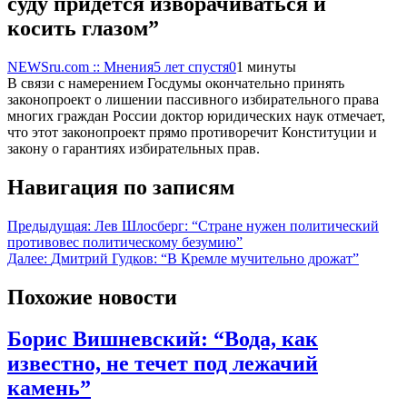
суду придется изворачиваться и
косить глазом”
NEWSru.com :: Мнения
5 лет спустя
0
1 минуты
В связи с намерением Госдумы окончательно принять
законопроект о лишении пассивного избирательного права
многих граждан России доктор юридических наук отмечает,
что этот законопроект прямо противоречит Конституции и
закону о гарантиях избирательных прав.
Навигация по записям
Предыдущая:
Лев Шлосберг: “Стране нужен политический
противовес политическому безумию”
Далее:
Дмитрий Гудков: “В Кремле мучительно дрожат”
Похожие новости
Борис Вишневский: “Вода, как
известно, не течет под лежачий
камень”