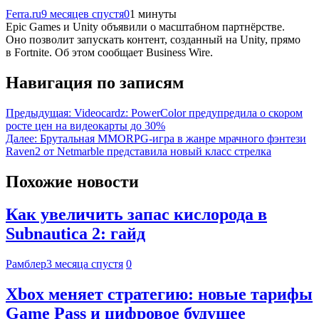
Ferra.ru
9 месяцев спустя
0
1 минуты
Epic Games и Unity объявили о масштабном партнёрстве.
Оно позволит запускать контент, созданный на Unity, прямо
в Fortnite. Об этом сообщает Business Wire.
Навигация по записям
Предыдущая:
Videocardz: PowerColor предупредила о скором
росте цен на видеокарты до 30%
Далее:
Брутальная MMORPG-игра в жанре мрачного фэнтези
Raven2 от Netmarble представила новый класс стрелка
Похожие новости
Как увеличить запас кислорода в
Subnautica 2: гайд
Рамблер
3 месяца спустя
0
Xbox меняет стратегию: новые тарифы
Game Pass и цифровое будущее