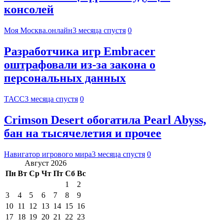
консолей
Моя Москва.онлайн
3 месяца спустя
0
Разработчика игр Embracer
оштрафовали из-за закона о
персональных данных
ТАСС
3 месяца спустя
0
Crimson Desert обогатила Pearl Abyss,
бан на тысячелетия и прочее
Навигатор игрового мира
3 месяца спустя
0
Август 2026
Пн
Вт
Ср
Чт
Пт
Сб
Вс
1
2
3
4
5
6
7
8
9
10
11
12
13
14
15
16
17
18
19
20
21
22
23