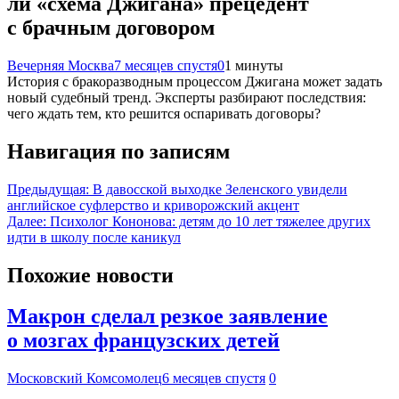
ли «схема Джигана» прецедент
с брачным договором
Вечерняя Москва
7 месяцев спустя
0
1 минуты
История с бракоразводным процессом Джигана может задать
новый судебный тренд. Эксперты разбирают последствия:
чего ждать тем, кто решится оспаривать договоры?
Навигация по записям
Предыдущая:
В давосской выходке Зеленского увидели
английское суфлерство и криворожский акцент
Далее:
Психолог Кононова: детям до 10 лет тяжелее других
идти в школу после каникул
Похожие новости
Макрон сделал резкое заявление
о мозгах французских детей
Московский Комсомолец
6 месяцев спустя
0