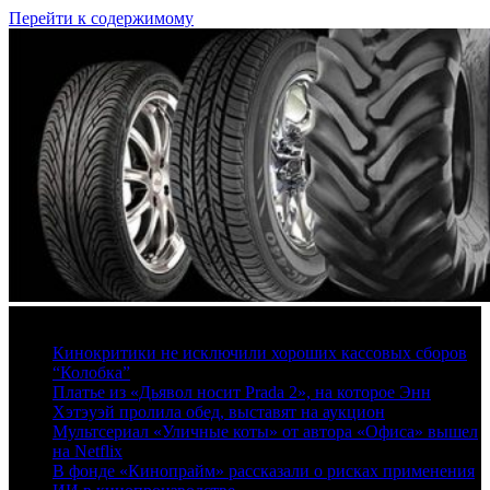
Перейти к содержимому
7 августа, 2026
Кинокритики не исключили хороших кассовых сборов
“Колобка”
Платье из «Дьявол носит Prada 2», на которое Энн
Хэтэуэй пролила обед, выставят на аукцион
Мультсериал «Уличные коты» от автора «Офиса» вышел
на Netflix
В фонде «Кинопрайм» рассказали о рисках применения