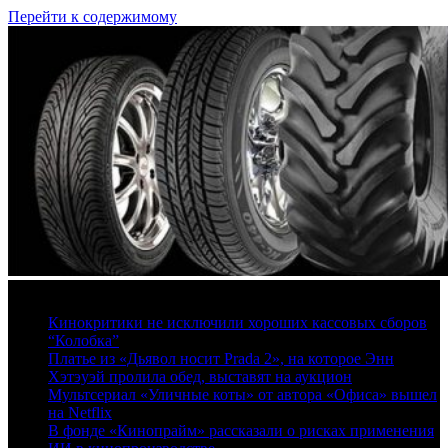
Перейти к содержимому
8 августа, 2026
Кинокритики не исключили хороших кассовых сборов
“Колобка”
Платье из «Дьявол носит Prada 2», на которое Энн
Хэтэуэй пролила обед, выставят на аукцион
Мультсериал «Уличные коты» от автора «Офиса» вышел
на Netflix
В фонде «Кинопрайм» рассказали о рисках применения