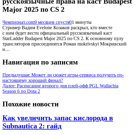
русскоязычные права на каст Budapest
Major 2025 по CS 2
Чемпионат.com
9 месяцев спустя
0
1 минуты
Стример Вадим Evelone Козаков раскрыл, кто вместе
с ним будет вести официальный русскоязычный каст
StarLadder Budapest Major 2025 по CS 2. К основному пулу
трансляторов присоединятся Роман mokrivskyi Мокривский
и…
Навигация по записям
Предыдущая:
Может ли сюжет игры-сервиса получить по-
настоящему хороший финал?
Далее:
Расписание второго дня плей-офф PGL Wallachia
Season 6 по Dota 2
Похожие новости
Как увеличить запас кислорода в
Subnautica 2: гайд