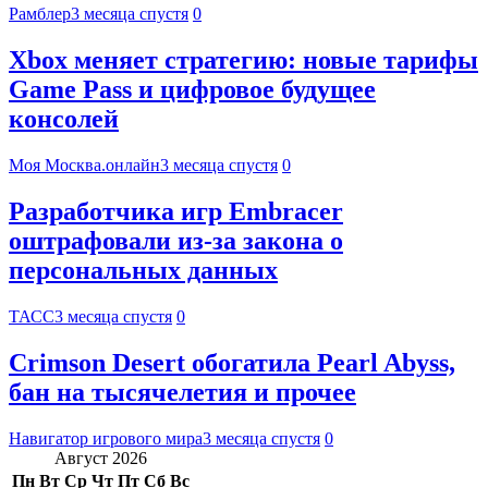
Рамблер
3 месяца спустя
0
Xbox меняет стратегию: новые тарифы
Game Pass и цифровое будущее
консолей
Моя Москва.онлайн
3 месяца спустя
0
Разработчика игр Embracer
оштрафовали из-за закона о
персональных данных
ТАСС
3 месяца спустя
0
Crimson Desert обогатила Pearl Abyss,
бан на тысячелетия и прочее
Навигатор игрового мира
3 месяца спустя
0
Август 2026
Пн
Вт
Ср
Чт
Пт
Сб
Вс