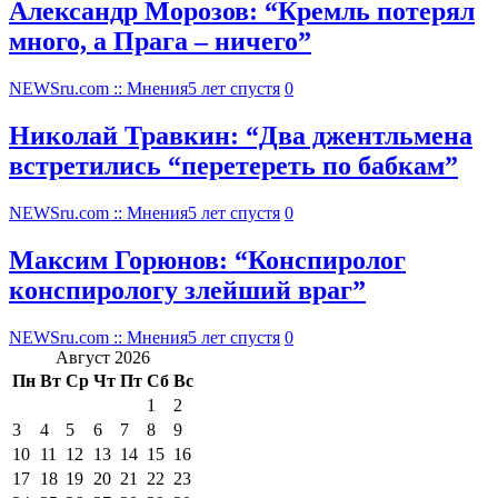
Александр Морозов: “Кремль потерял
много, а Прага – ничего”
NEWSru.com :: Мнения
5 лет спустя
0
Николай Травкин: “Два джентльмена
встретились “перетереть по бабкам”
NEWSru.com :: Мнения
5 лет спустя
0
Максим Горюнов: “Конспиролог
конспирологу злейший враг”
NEWSru.com :: Мнения
5 лет спустя
0
Август 2026
Пн
Вт
Ср
Чт
Пт
Сб
Вс
1
2
3
4
5
6
7
8
9
10
11
12
13
14
15
16
17
18
19
20
21
22
23