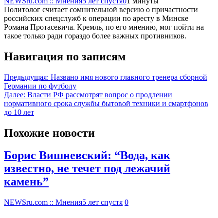
NEWSru.com :: Мнения
5 лет спустя
0
1 минуты
Политолог считает сомнительной версию о причастности
российских спецслужб к операции по аресту в Минске
Романа Протасевича. Кремль, по его мнению, мог пойти на
такое только ради гораздо более важных противников.
Навигация по записям
Предыдущая:
Названо имя нового главного тренера сборной
Германии по футболу
Далее:
Власти РФ рассмотрят вопрос о продлении
нормативного срока службы бытовой техники и смартфонов
до 10 лет
Похожие новости
Борис Вишневский: “Вода, как
известно, не течет под лежачий
камень”
NEWSru.com :: Мнения
5 лет спустя
0