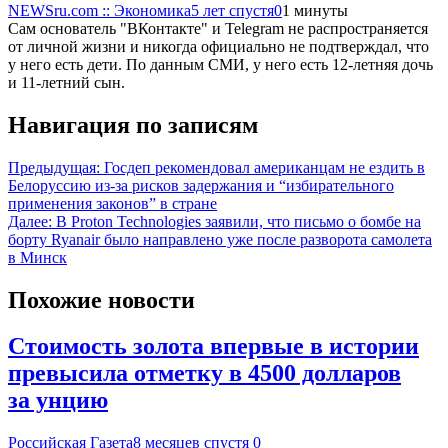
NEWSru.com :: Экономика
5 лет спустя
0
1 минуты
Сам основатель "ВКонтакте" и Telegram не распространяется
от личной жизни и никогда официально не подтверждал, что
у него есть дети. По данным СМИ, у него есть 12-летняя дочь
и 11-летний сын.
Навигация по записям
Предыдущая:
Госдеп рекомендовал американцам не ездить в
Белоруссию из-за рисков задержания и “избирательного
применения законов” в стране
Далее:
В Proton Technologies заявили, что письмо о бомбе на
борту Ryanair было направлено уже после разворота самолета
в Минск
Похожие новости
Стоимость золота впервые в истории
превысила отметку в 4500 долларов
за унцию
Российская Газета
8 месяцев спустя
0