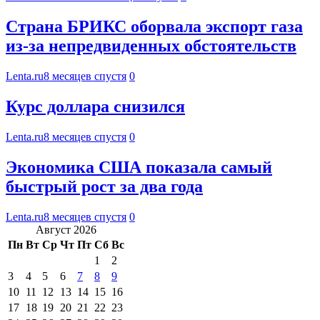
Страна БРИКС оборвала экспорт газа
из-за непредвиденных обстоятельств
Lenta.ru
8 месяцев спустя
0
Курс доллара снизился
Lenta.ru
8 месяцев спустя
0
Экономика США показала самый
быстрый рост за два года
Lenta.ru
8 месяцев спустя
0
Август 2026
Пн
Вт
Ср
Чт
Пт
Сб
Вс
1
2
3
4
5
6
7
8
9
10
11
12
13
14
15
16
17
18
19
20
21
22
23