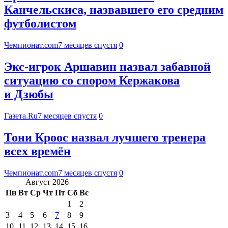
Канчельскиса, назвавшего его средним
футболистом
Чемпионат.com
7 месяцев спустя
0
Экс-игрок Аршавин назвал забавной
ситуацию со спором Кержакова
и Дзюбы
Газета.Ru
7 месяцев спустя
0
Тони Кроос назвал лучшего тренера
всех времён
Чемпионат.com
7 месяцев спустя
0
Август 2026
Пн
Вт
Ср
Чт
Пт
Сб
Вс
1
2
3
4
5
6
7
8
9
10
11
12
13
14
15
16