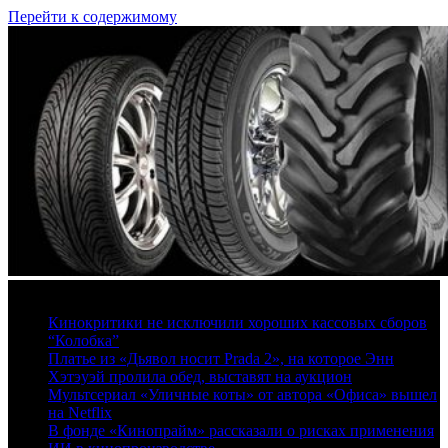
Перейти к содержимому
8 августа, 2026
Кинокритики не исключили хороших кассовых сборов
“Колобка”
Платье из «Дьявол носит Prada 2», на которое Энн
Хэтэуэй пролила обед, выставят на аукцион
Мультсериал «Уличные коты» от автора «Офиса» вышел
на Netflix
В фонде «Кинопрайм» рассказали о рисках применения