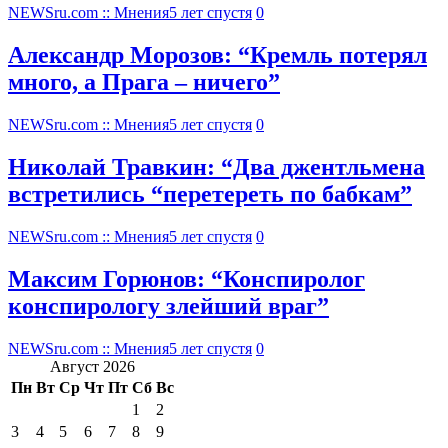
NEWSru.com :: Мнения
5 лет спустя
0
Александр Морозов: “Кремль потерял
много, а Прага – ничего”
NEWSru.com :: Мнения
5 лет спустя
0
Николай Травкин: “Два джентльмена
встретились “перетереть по бабкам”
NEWSru.com :: Мнения
5 лет спустя
0
Максим Горюнов: “Конспиролог
конспирологу злейший враг”
NEWSru.com :: Мнения
5 лет спустя
0
Август 2026
Пн
Вт
Ср
Чт
Пт
Сб
Вс
1
2
3
4
5
6
7
8
9