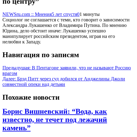
по центру”
NEWSru.com :: Мнения
5 лет спустя
0
1 минуты
Социолог не соглашается с теми, кто говорит о зависимости
Александра Лукашенко от Владимира Путина. По мнению
Юдина, дело обстоит иначе: Лукашенко успешно
манипулирует российским президентом, играя на его
нелюбви к Западу.
Навигация по записям
Предыдущая:
В Пентагоне заявили, что не называют Россию
врагом
Далее:
Брэд Питт через суд добился от Анджелины Джоли
совместной опеки над детьми
Похожие новости
Борис Вишневский: “Вода, как
известно, не течет под лежачий
камень”