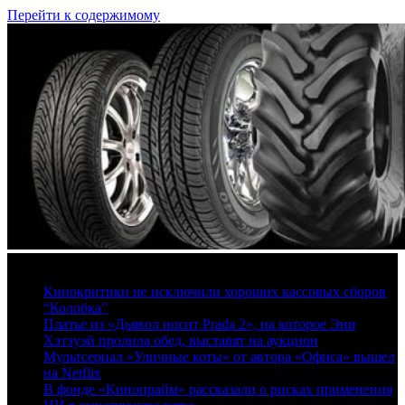
Перейти к содержимому
7 августа, 2026
Кинокритики не исключили хороших кассовых сборов
“Колобка”
Платье из «Дьявол носит Prada 2», на которое Энн
Хэтэуэй пролила обед, выставят на аукцион
Мультсериал «Уличные коты» от автора «Офиса» вышел
на Netflix
В фонде «Кинопрайм» рассказали о рисках применения