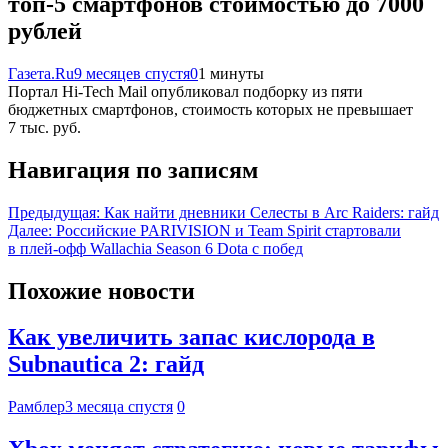
топ-5 смартфонов стоимостью до 7000
рублей
Газета.Ru
9 месяцев спустя
0
1 минуты
Портал Hi-Tech Mail опубликовал подборку из пяти
бюджетных смартфонов, стоимость которых не превышает
7 тыс. руб.
Навигация по записям
Предыдущая:
Как найти дневники Селесты в Arc Raiders: гайд
Далее:
Российские PARIVISION и Team Spirit стартовали
в плей-офф Wallachia Season 6 Dota с побед
Похожие новости
Как увеличить запас кислорода в
Subnautica 2: гайд
Рамблер
3 месяца спустя
0