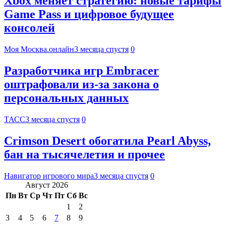
Xbox меняет стратегию: новые тарифы
Game Pass и цифровое будущее
консолей
Моя Москва.онлайн
3 месяца спустя
0
Разработчика игр Embracer
оштрафовали из-за закона о
персональных данных
ТАСС
3 месяца спустя
0
Crimson Desert обогатила Pearl Abyss,
бан на тысячелетия и прочее
Навигатор игрового мира
3 месяца спустя
0
Август 2026
Пн
Вт
Ср
Чт
Пт
Сб
Вс
1
2
3
4
5
6
7
8
9