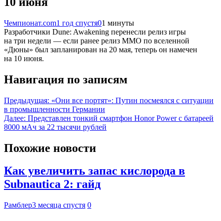
10 июня
Чемпионат.com
1 год спустя
0
1 минуты
Разработчики Dune: Awakening перенесли релиз игры
на три недели — если ранее релиз MMO по вселенной
«Дюны» был запланирован на 20 мая, теперь он намечен
на 10 июня.
Навигация по записям
Предыдущая:
«Они все портят»: Путин посмеялся с ситуации
в промышленности Германии
Далее:
Представлен тонкий смартфон Honor Power с батареей
8000 мАч за 22 тысячи рублей
Похожие новости
Как увеличить запас кислорода в
Subnautica 2: гайд
Рамблер
3 месяца спустя
0