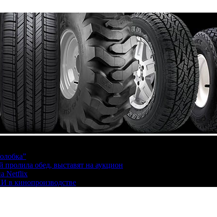
олобка”
й пролила обед, выставят на аукцион
 Netflix
ИИ в кинопроизводстве