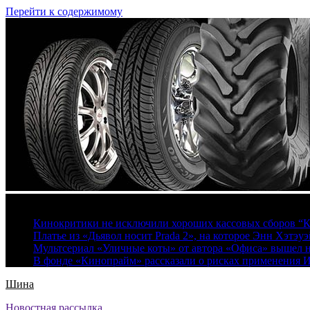
Перейти к содержимому
8 августа, 2026
Кинокритики не исключили хороших кассовых сборов “К
Платье из «Дьявол носит Prada 2», на которое Энн Хэтэуэ
Мультсериал «Уличные коты» от автора «Офиса» вышел на
В фонде «Кинопрайм» рассказали о рисках применения 
Шина
Новостная рассылка