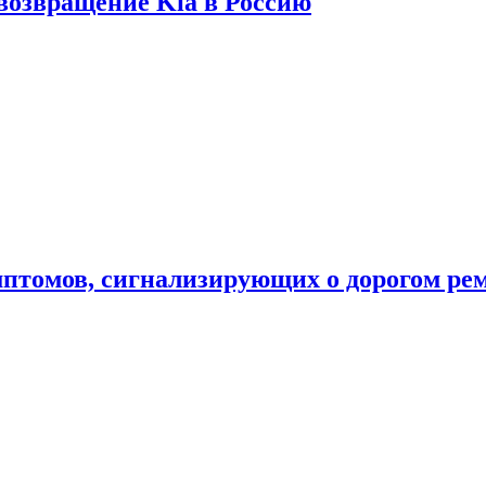
 возвращение Kia в Россию
мптомов, сигнализирующих о дорогом ре