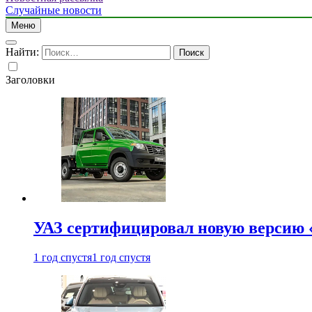
Случайные новости
Меню
Найти:
Заголовки
УАЗ сертифицировал новую версию
1 год спустя
1 год спустя