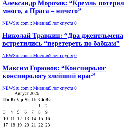
Александр Морозов: “Кремль потерял
много, а Прага – ничего”
NEWSru.com :: Мнения
5 лет спустя
0
Николай Травкин: “Два джентльмена
встретились “перетереть по бабкам”
NEWSru.com :: Мнения
5 лет спустя
0
Максим Горюнов: “Конспиролог
конспирологу злейший враг”
NEWSru.com :: Мнения
5 лет спустя
0
Август 2026
Пн
Вт
Ср
Чт
Пт
Сб
Вс
1
2
3
4
5
6
7
8
9
10
11
12
13
14
15
16
17
18
19
20
21
22
23