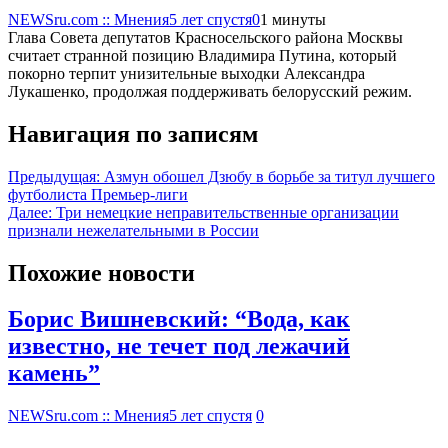
NEWSru.com :: Мнения
5 лет спустя
0
1 минуты
Глава Совета депутатов Красносельского района Москвы
считает странной позицию Владимира Путина, который
покорно терпит унизительные выходки Александра
Лукашенко, продолжая поддерживать белорусский режим.
Навигация по записям
Предыдущая:
Азмун обошел Дзюбу в борьбе за титул лучшего
футболиста Премьер-лиги
Далее:
Три немецкие неправительственные организации
признали нежелательными в России
Похожие новости
Борис Вишневский: “Вода, как
известно, не течет под лежачий
камень”
NEWSru.com :: Мнения
5 лет спустя
0