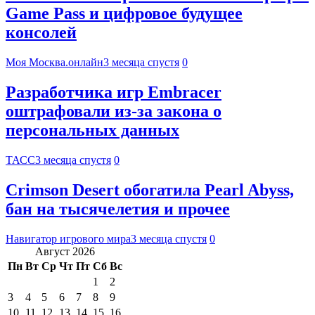
Game Pass и цифровое будущее
консолей
Моя Москва.онлайн
3 месяца спустя
0
Разработчика игр Embracer
оштрафовали из-за закона о
персональных данных
ТАСС
3 месяца спустя
0
Crimson Desert обогатила Pearl Abyss,
бан на тысячелетия и прочее
Навигатор игрового мира
3 месяца спустя
0
Август 2026
Пн
Вт
Ср
Чт
Пт
Сб
Вс
1
2
3
4
5
6
7
8
9
10
11
12
13
14
15
16