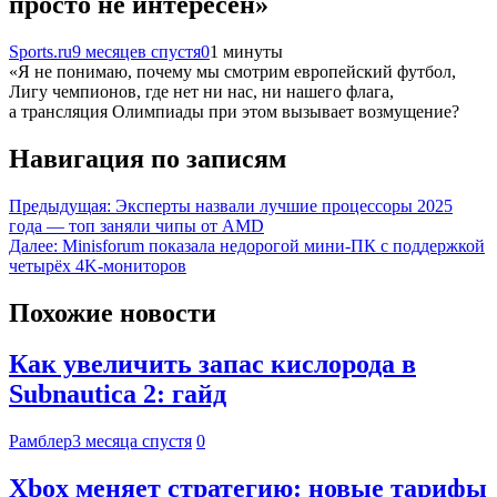
просто не интересен»
Sports.ru
9 месяцев спустя
0
1 минуты
«Я не понимаю, почему мы смотрим европейский футбол,
Лигу чемпионов, где нет ни нас, ни нашего флага,
а трансляция Олимпиады при этом вызывает возмущение?
Навигация по записям
Предыдущая:
Эксперты назвали лучшие процессоры 2025
года — топ заняли чипы от AMD
Далее:
Minisforum показала недорогой мини-ПК с поддержкой
четырёх 4K-мониторов
Похожие новости
Как увеличить запас кислорода в
Subnautica 2: гайд
Рамблер
3 месяца спустя
0
Xbox меняет стратегию: новые тарифы