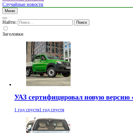
Случайные новости
Меню
Найти:
Заголовки
УАЗ сертифицировал новую версию
1 год спустя
1 год спустя