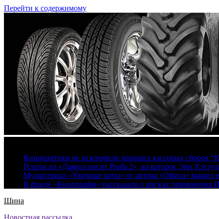
Перейти к содержимому
8 августа, 2026
Кинокритики не исключили хороших кассовых сборов “К
Платье из «Дьявол носит Prada 2», на которое Энн Хэтэуэ
Мультсериал «Уличные коты» от автора «Офиса» вышел на
В фонде «Кинопрайм» рассказали о рисках применения 
Шина
Новостная рассылка