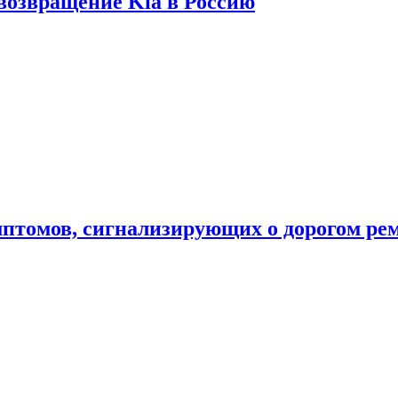
 возвращение Kia в Россию
мптомов, сигнализирующих о дорогом ре