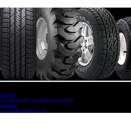
олобка”
й пролила обед, выставят на аукцион
 Netflix
ИИ в кинопроизводстве