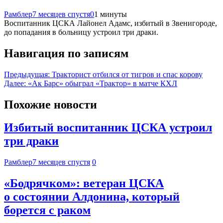
Рамблер
7 месяцев спустя
0
1 минуты
Воспитанник ЦСКА Лайонел Адамс, избитый в Звенигороде,
до попадания в больницу устроил три драки.
Навигация по записям
Предыдущая:
Тракторист отбился от тигров и спас корову
Далее:
«Ак Барс» обыграл «Трактор» в матче КХЛ
Похожие новости
Избитый воспитанник ЦСКА устроил
три драки
Рамблер
7 месяцев спустя
0
«Бодрячком»: ветеран ЦСКА
о состоянии Алдонина, который
борется с раком