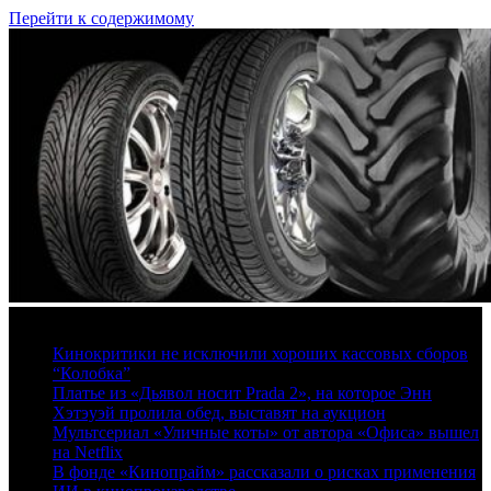
Перейти к содержимому
8 августа, 2026
Кинокритики не исключили хороших кассовых сборов
“Колобка”
Платье из «Дьявол носит Prada 2», на которое Энн
Хэтэуэй пролила обед, выставят на аукцион
Мультсериал «Уличные коты» от автора «Офиса» вышел
на Netflix
В фонде «Кинопрайм» рассказали о рисках применения