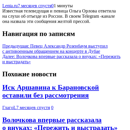
Lenta.ru
7 месяцев спустя
0
1 минуты
Известная телеведущая и певица Ольга Орлова ответила
на слухи об отъезде из России. В своем Telegram -канале
она назвала эти сообщения желтой прессой.
Навигация по записям
Предыдущая:
Певец Александр Розенбаум выступил
с антивоенным обращением на концерте в Дубае
Далее:
Волочкова впервые рассказала о внуках: «Пережить
и выстрадать»
Похожие новости
Иск Аршавина к Барановской
оставили без рассмотрения
ГлагоL
7 месяцев спустя
0
Волочкова впервые рассказала
о внуках: «Пережить и выстрадать»