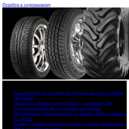
Перейти к содержимому
7 августа, 2026
Кинокритики не исключили хороших кассовых сборов
“Колобка”
Платье из «Дьявол носит Prada 2», на которое Энн
Хэтэуэй пролила обед, выставят на аукцион
Мультсериал «Уличные коты» от автора «Офиса» вышел
на Netflix
В фонде «Кинопрайм» рассказали о рисках применения