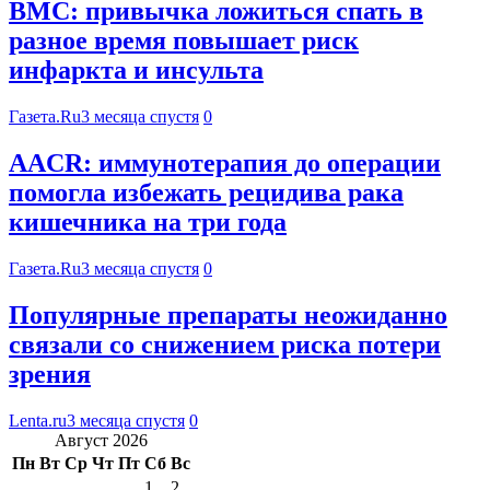
BMC: привычка ложиться спать в
разное время повышает риск
инфаркта и инсульта
Газета.Ru
3 месяца спустя
0
AACR: иммунотерапия до операции
помогла избежать рецидива рака
кишечника на три года
Газета.Ru
3 месяца спустя
0
Популярные препараты неожиданно
связали со снижением риска потери
зрения
Lenta.ru
3 месяца спустя
0
Август 2026
Пн
Вт
Ср
Чт
Пт
Сб
Вс
1
2