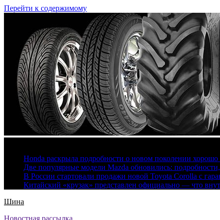
Перейти к содержимому
6 августа, 2026
Honda раскрыла подробности о новом поколении хорошо
Две популярные модели Mazda обновились: подробности
В России стартовали продажи новой Toyota Corolla с гар
Китайский «крузак» представлен официально — что вну
Шина
Новостная рассылка