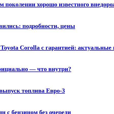
ом поколении хорошо известного внедор
вились: подробности, цены
Toyota Corolla с гарантией: актуальные
фициально — что внутри?
 выпуск топлива Евро-3
н с бензином без очереди