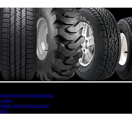
 известного внедорожника
, цены
антией: актуальные цены
три?