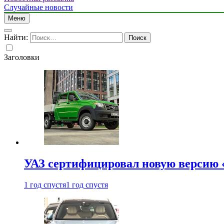
Случайные новости
Меню
Найти:
Заголовки
УАЗ сертифицировал новую версию
1 год спустя
1 год спустя