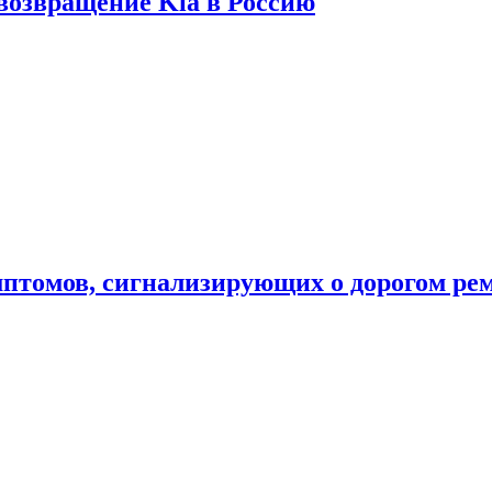
 возвращение Kia в Россию
мптомов, сигнализирующих о дорогом ре