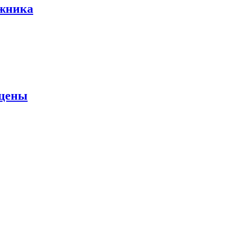
ожника
 цены