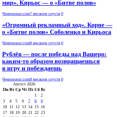
мир». Кирьос — о «Битве полов»
Чемпионат.com
7 месяцев спустя
0
«Огромный рекламный ход». Корне —
о «Битве полов» Соболенко и Кирьоса
Чемпионат.com
8 месяцев спустя
0
Рублёв — после победы над Вашеро:
каким-то образом возвращаешься
в игру и побеждаешь
Чемпионат.com
8 месяцев спустя
0
Август 2026
Пн
Вт
Ср
Чт
Пт
Сб
Вс
1
2
3
4
5
6
7
8
9
10
11
12
13
14
15
16
17
18
19
20
21
22
23