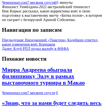
Чемпионат.com
7 месяцев спустя
0
1 минуты
Финалист Уимблдона-2022 австралийский теннисист
Ник Кирьос рассказал, какие коррективы внёс в свою
подготовку к выставочному матчу «Битва полов», в котором
он сыграет с белоруской Ариной Соболенко.
Навигация по записям
Предыдущая:
Нападающий «Трактора» Кадейкин ответил,
какие изменения внёс Корешков
Далее:
Клуб РПЛ подал жалобу в ФИФА
Похожие новости
Мирра Андреева обыграла
филиппинку Эалу в рамках
выставочного турнира в Макао
Чемпионат.com
7 месяцев спустя
0
«Знаю, что за нами будет следить весь