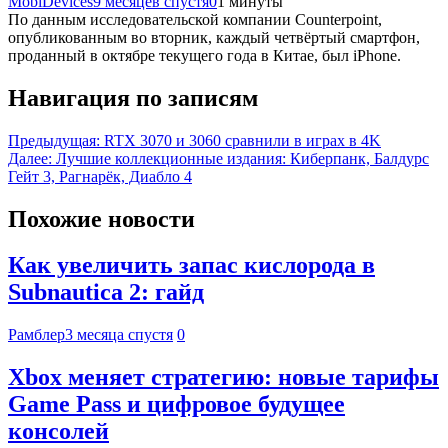
MobiDevices
9 месяцев спустя
0
1 минуты
По данным исследовательской компании Counterpoint,
опубликованным во вторник, каждый четвёртый смартфон,
проданный в октябре текущего года в Китае, был iPhone.
Навигация по записям
Предыдущая:
RTX 3070 и 3060 сравнили в играх в 4K
Далее:
Лучшие коллекционные издания: Киберпанк, Балдурс
Гейт 3, Рагнарёк, Диабло 4
Похожие новости
Как увеличить запас кислорода в
Subnautica 2: гайд
Рамблер
3 месяца спустя
0
Xbox меняет стратегию: новые тарифы
Game Pass и цифровое будущее
консолей