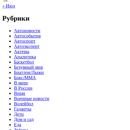
« Июл
Рубрики
Автоновости
Автособытия
Автоспорт
Автоэксперт
Актеры
Аналитика
Баскетбол
Безумный мир
Биатлон/Лыжи
Бокс/MMA
В мире
В России
Вещи
Военные новости
Волейбол
Гаджеты
Дети
Дом и сад
Еда
Звёзды