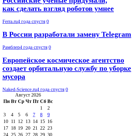
Российские учёные придумали,
как сделать взгляд роботов умнее
Ferra.ru
4 года спустя
0
В России разработали замену Telegram
Рамблер
4 года спустя
0
Европейское космическое агентство
создает орбитальную службу по уборке
мусора
Naked-Science.ru
4 года спустя
0
Август 2026
Пн
Вт
Ср
Чт
Пт
Сб
Вс
1
2
3
4
5
6
7
8
9
10
11
12
13
14
15
16
17
18
19
20
21
22
23
24
25
26
27
28
29
30