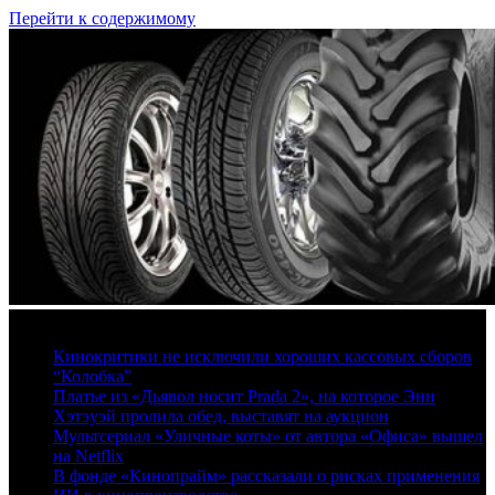
Перейти к содержимому
8 августа, 2026
Кинокритики не исключили хороших кассовых сборов
“Колобка”
Платье из «Дьявол носит Prada 2», на которое Энн
Хэтэуэй пролила обед, выставят на аукцион
Мультсериал «Уличные коты» от автора «Офиса» вышел
на Netflix
В фонде «Кинопрайм» рассказали о рисках применения