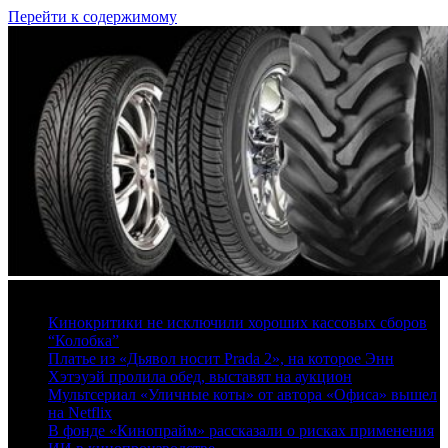
Перейти к содержимому
8 августа, 2026
Кинокритики не исключили хороших кассовых сборов
“Колобка”
Платье из «Дьявол носит Prada 2», на которое Энн
Хэтэуэй пролила обед, выставят на аукцион
Мультсериал «Уличные коты» от автора «Офиса» вышел
на Netflix
В фонде «Кинопрайм» рассказали о рисках применения