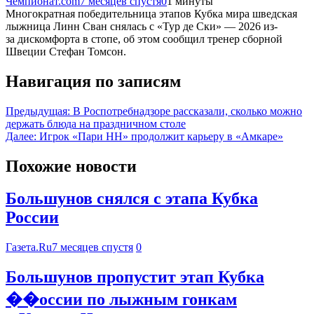
Чемпионат.com
7 месяцев спустя
0
1 минуты
Многократная победительница этапов Кубка мира шведская
лыжница Линн Сван снялась с «Тур де Ски» — 2026 из-
за дискомфорта в стопе, об этом сообщил тренер сборной
Швеции Стефан Томсон.
Навигация по записям
Предыдущая:
В Роспотребнадзоре рассказали, сколько можно
держать блюда на праздничном столе
Далее:
Игрок «Пари НН» продолжит карьеру в «Амкаре»
Похожие новости
Большунов снялся с этапа Кубка
России
Газета.Ru
7 месяцев спустя
0
Большунов пропустит этап Кубка
��оссии по лыжным гонкам