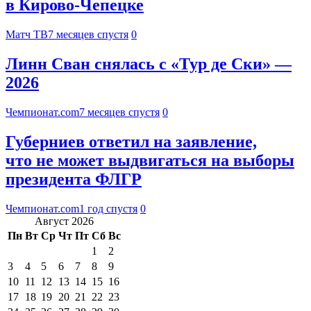
в Кирово‑Чепецке
Матч ТВ
7 месяцев спустя
0
Линн Сван снялась с «Тур де Ски» —
2026
Чемпионат.com
7 месяцев спустя
0
Губерниев ответил на заявление,
что не может выдвигаться на выборы
президента ФЛГР
Чемпионат.com
1 год спустя
0
Август 2026
Пн
Вт
Ср
Чт
Пт
Сб
Вс
1
2
3
4
5
6
7
8
9
10
11
12
13
14
15
16
17
18
19
20
21
22
23