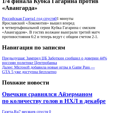
1/4 финала Кубка Гагарина против
«Авангарда»
Российская Газета
1 год спустя
0
1 минуты
Ярославский «Локомотив» вышел вперед
в четвертьфинальной серии Кубка Гагарина с омским
«Авангардом». В гостях волжане выиграли третий матч
противостояния 6:2 и теперь ведут с общим счетом 2-1.
Навигация по записям
Предыдущая:
Зампред ЦБ Заботкин сообщил о доверии 44%
россиян политике Центробанка
Далее:
Microsoft добавила новые игры в Game Pass —
GTA 5 уже доступна бесплатно
Похожие новости
Овечкин сравнялся Айзерманом
по количеству голов в НХЛ в декабре
Газета.Ru
7 месяцев спустя
0