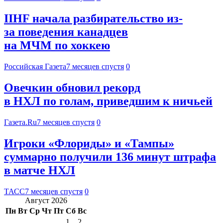
IIHF начала разбирательство из-
за поведения канадцев
на МЧМ по хоккею
Российская Газета
7 месяцев спустя
0
Овечкин обновил рекорд
в НХЛ по голам, приведшим к ничьей
Газета.Ru
7 месяцев спустя
0
Игроки «Флориды» и «Тампы»
суммарно получили 136 минут штрафа
в матче НХЛ
ТАСС
7 месяцев спустя
0
Август 2026
Пн
Вт
Ср
Чт
Пт
Сб
Вс
1
2