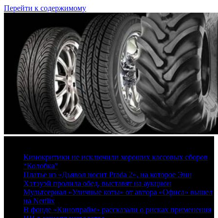
Перейти к содержимому
7 августа, 2026
Кинокритики не исключили хороших кассовых сборов
“Колобка”
Платье из «Дьявол носит Prada 2», на которое Энн
Хэтэуэй пролила обед, выставят на аукцион
Мультсериал «Уличные коты» от автора «Офиса» вышел
на Netflix
В фонде «Кинопрайм» рассказали о рисках применения