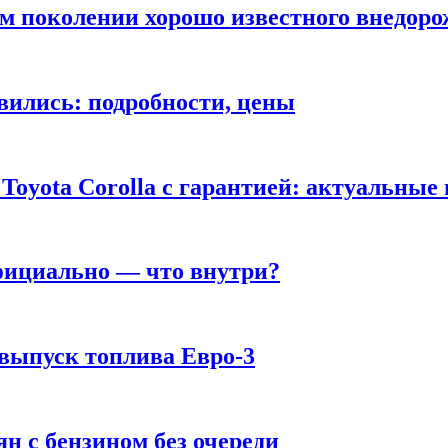
ом поколении хорошо известного внедор
вились: подробности, цены
Toyota Corolla с гарантией: актуальные
фициально — что внутри?
 выпуск топлива Евро-3
н с бензином без очереди