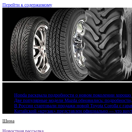
Перейти к содержимому
7 августа, 2026
Honda раскрыла подробности о новом поколении хорошо
Две популярные модели Mazda обновились: подробности
В России стартовали продажи новой Toyota Corolla с гар
Китайский «крузак» представлен официально — что вну
Шина
Новостная рассылка