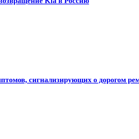
 возвращение Kia в Россию
мптомов, сигнализирующих о дорогом ре