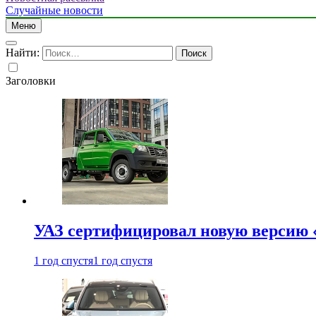
Случайные новости
Меню
Найти:
Заголовки
УАЗ сертифицировал новую версию
1 год спустя
1 год спустя