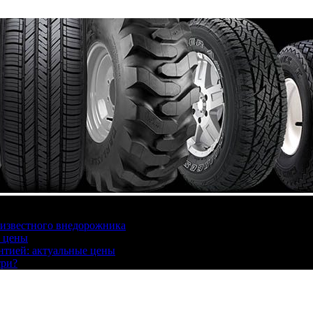
 известного внедорожника
, цены
антией: актуальные цены
три?