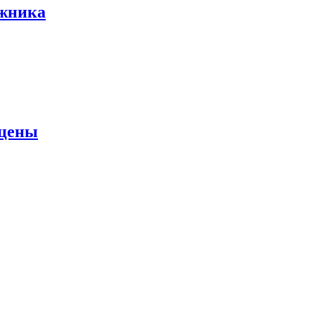
ожника
 цены