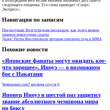
в полусреднем весе Ислам Махачев обозначил дату своего
следующего поединка. Его слова приводит «Спорт-
Экспресс».
Навигация по записям
Предыдущая:
Волгоградцам рассказали, как долго можно
хранить новогодние салаты
Далее:
Петра Яна признали автором сенсации года в ММА
Похожие новости
«Японские фанаты могут ожидать кое-
что хорошее». Иноуэ — о возможном
бое с Накатани
Чемпионат.com
7 месяцев спустя
0
Японец Иноуэ в шестой раз защитил
звание абсолютного чемпиона мира
по боксу